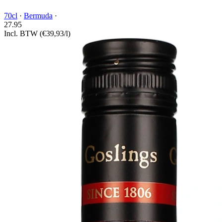
70cl
·
Bermuda
·
27.
95
Incl. BTW
(€39,93/l)