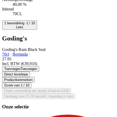
40,00 %
Inhoud
70CL
1 beoordeling ·
1
/ 10
Lees
Gosling's
Gosling's Rum Black Seal
70cl
·
Bermuda
·
27.
95
Incl. BTW
(€39,93/l)
Toevoegen
Toevoegen
Direct leverbaar
Productkenmerken
Score van
1
/ 10
Gratis verzending per dozijn of boven €150
Vandaag voor 21:00 besteld, maandag in huis
Onze selectie