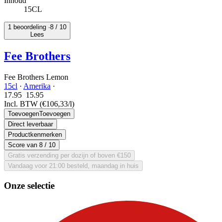
Inhoud
15CL
1 beoordeling ·
8
/ 10
Lees
Fee Brothers
Fee Brothers Lemon
15cl
·
Amerika
·
17.95
15.
95
Incl. BTW
(€106,33/l)
Toevoegen
Toevoegen
Direct leverbaar
Productkenmerken
Score van
8
/ 10
Gratis verzending per dozijn of boven €150
Vandaag voor 21:00 besteld, maandag in huis
Onze selectie