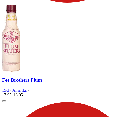
Fee Brothers Plum
15cl
·
Amerika
·
17.95
13.
95