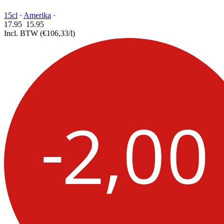
15cl
·
Amerika
·
17.95
15.
95
Incl. BTW
(€106,33/l)