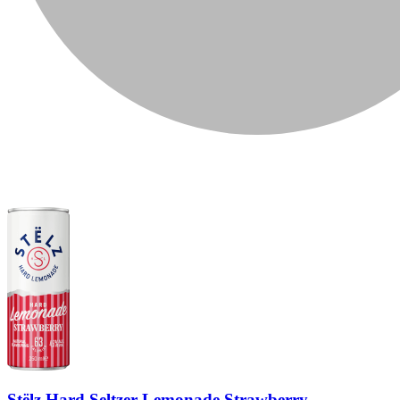
Stëlz Hard Seltzer Lemonade Strawberry