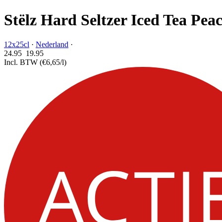
Stëlz Hard Seltzer Iced Tea Pea
12x25cl
·
Nederland
·
24.95
19.
95
Incl. BTW
(€6,65/l)