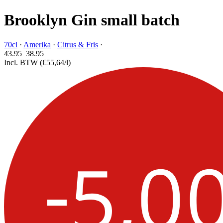
Brooklyn Gin small batch
70cl
·
Amerika
·
Citrus & Fris
·
43.95
38.
95
Incl. BTW
(€55,64/l)