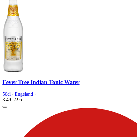
Fever Tree Indian Tonic Water
50cl
·
Engeland
·
3.49
2.
95