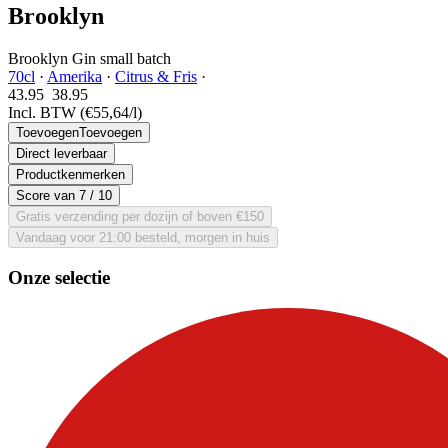
Brooklyn
Brooklyn Gin small batch
70cl
·
Amerika
·
Citrus & Fris
·
43.95
38.
95
Incl. BTW
(€55,64/l)
Toevoegen
Toevoegen
Direct leverbaar
Productkenmerken
Score van
7
/ 10
Gratis verzending per dozijn of boven €150
Vandaag voor 21:00 besteld, morgen in huis
Onze selectie