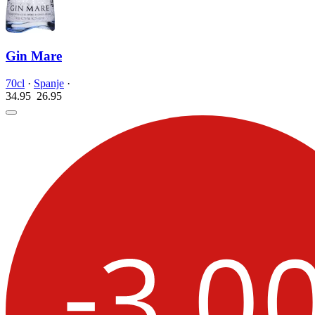
Gin Mare
70cl
·
Spanje
·
34.95
26.
95