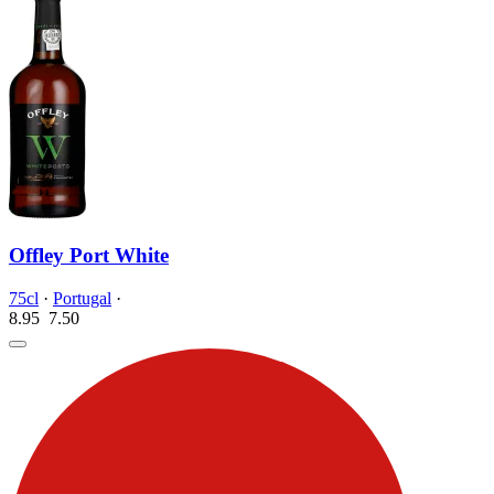
Offley Port White
75cl
·
Portugal
·
8.95
7.
50