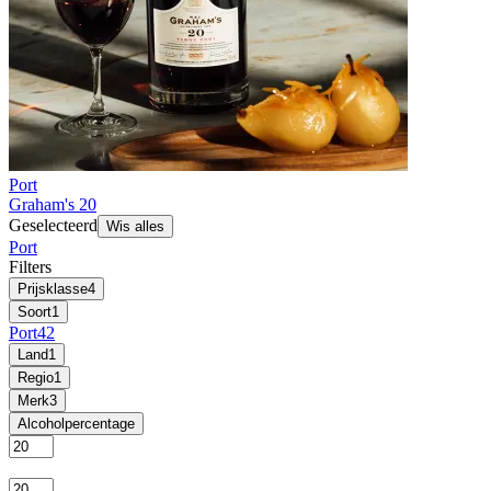
Port
Graham's 20
Geselecteerd
Wis alles
Port
Filters
Prijsklasse
4
Soort
1
Port
42
Land
1
Regio
1
Merk
3
Alcoholpercentage