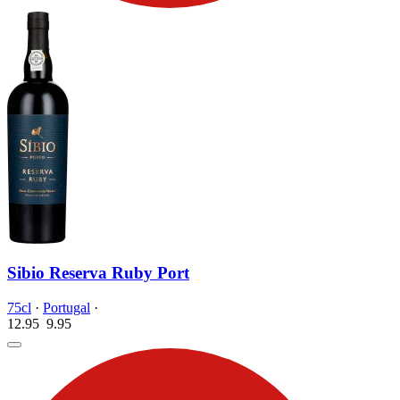
Sibio Reserva Ruby Port
75cl
·
Portugal
·
12.95
9.
95