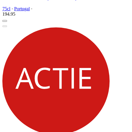
75cl
·
Portugal
·
194.
95