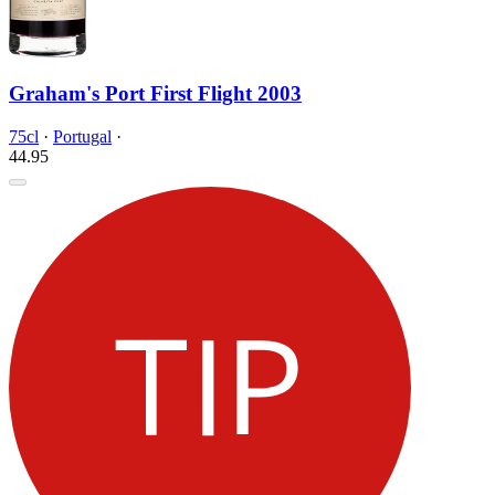
Graham's Port First Flight 2003
75cl
·
Portugal
·
44.
95