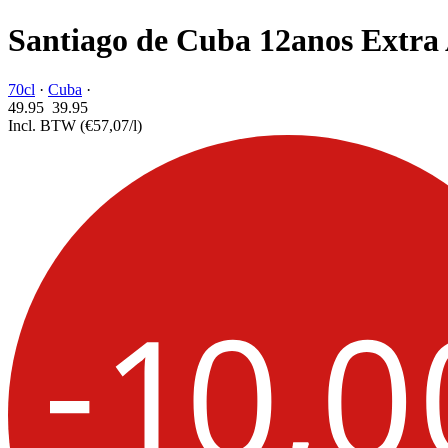
Santiago de Cuba 12anos Extra
70cl
·
Cuba
·
49.95
39.
95
Incl. BTW
(€57,07/l)