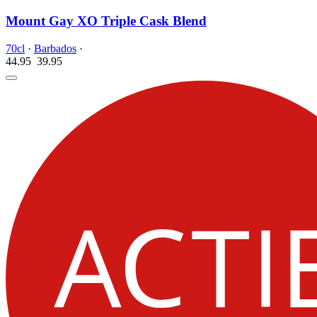
Mount Gay XO Triple Cask Blend
70cl
·
Barbados
·
44.95
39.
95