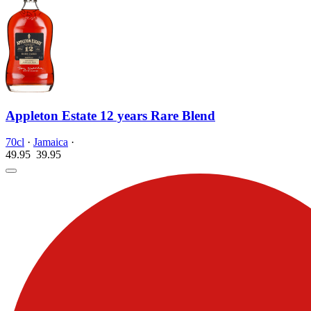
Appleton Estate 12 years Rare Blend
70cl
·
Jamaica
·
49.95
39.
95