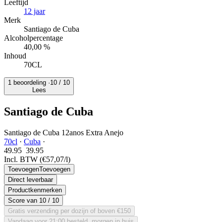
Leeftijd
12 jaar
Merk
Santiago de Cuba
Alcoholpercentage
40,00 %
Inhoud
70CL
1 beoordeling ·
10
/ 10
Lees
Santiago de Cuba
Santiago de Cuba 12anos Extra Anejo
70cl
·
Cuba
·
49.95
39.
95
Incl. BTW
(€57,07/l)
Toevoegen
Toevoegen
Direct leverbaar
Productkenmerken
Score van
10
/ 10
Gratis verzending per dozijn of boven €150
Vandaag voor 21:00 besteld, morgen in huis