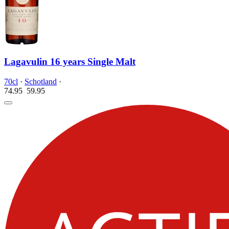
Lagavulin 16 years Single Malt
70cl
·
Schotland
·
74.95
59.
95