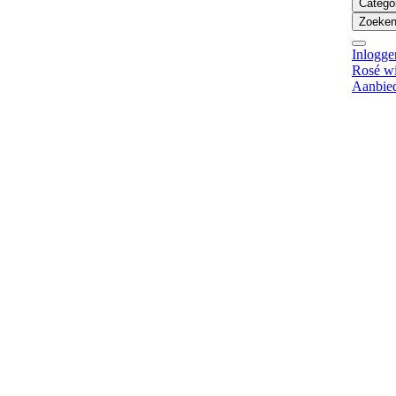
Catego
Zoeken 
Inlogge
Rosé w
Aanbie