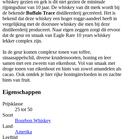
whiskey gezien en gek is dit niet gezien de minimale
rijpingsduur van 10 jaar. De whiskey van dit merk wordt bij
de bekende
Buffalo Trace
distilleerderij gecreëerd. Het is
bekend dat deze whiskey een hoger rogge-aandeel heeft in
vergelijking met de doorsnee whiskey die men bij deze
distilleerderij produceert. Naar eigen zeggen zorgt dit ervoor
dat de geur en smaak van Eagle Rare 10 years whiskey
lekker complex zijn.
In de geur komen complexe tonen van toffee,
sinaasappelschil, diverse kruidensoorten, honing en leer
samen met een zweem van eikenhout. Vol van smaak met
droge tonen van eikenhout en hints van zowel amandelen als
cacao. Ook ontdek je hier rijke honinginvloeden in en zachte
hints van fruit.
Eigenschappen
Prijsklasse
25 tot 50
Soort
Bourbon Whiskey
Land
Amerika
Leeftijd