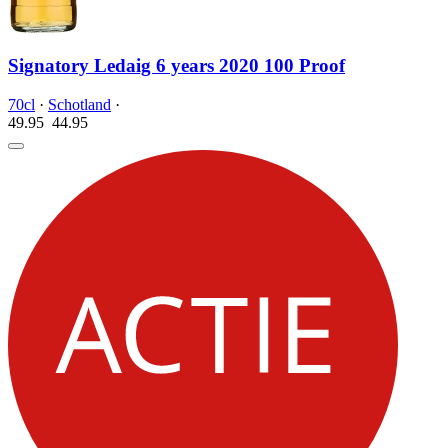
Signatory Ledaig 6 years 2020 100 Proof
70cl
·
Schotland
·
49.95
44.
95