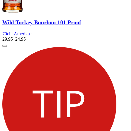
Wild Turkey Bourbon 101 Proof
70cl
·
Amerika
·
29.95
24.
95