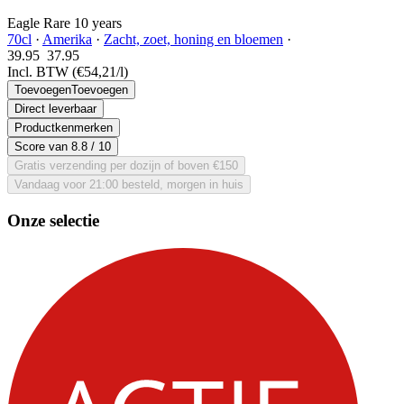
Eagle Rare 10 years
70cl
·
Amerika
·
Zacht, zoet, honing en bloemen
·
39.95
37.
95
Incl. BTW
(€54,21/l)
Toevoegen
Toevoegen
Direct leverbaar
Productkenmerken
Score van
8.8
/ 10
Gratis verzending per dozijn of boven €150
Vandaag voor 21:00 besteld, morgen in huis
Onze selectie