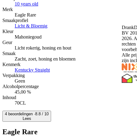
10 years old
Merk
Eagle Rare
Smaakprofiel
Licht & Bloemig
DrankDo
Kleur
BV 201
Mahoniegoud
2026. A
Geur
rechten
Licht rokerig, honing en hout
voorbe
Smaak
Alle pri
Zacht, zoet, honing en bloemen
zijn in
Kenmerk
Kentucky Straight
Verpakking
Geen
Alcoholpercentage
45,00 %
Inhoud
70CL
4 beoordelingen ·
8.8
/ 10
Lees
Eagle Rare