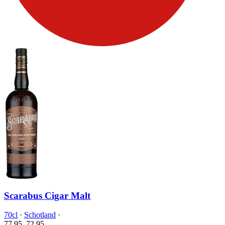
Scarabus Cigar Malt
70cl
·
Schotland
·
77.95
72.
95