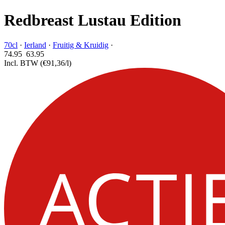
Redbreast Lustau Edition
70cl
·
Ierland
·
Fruitig & Kruidig
·
74.95
63.
95
Incl. BTW
(€91,36/l)