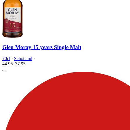
Glen Moray 15 years Single Malt
70cl
·
Schotland
·
44.95
37.
95