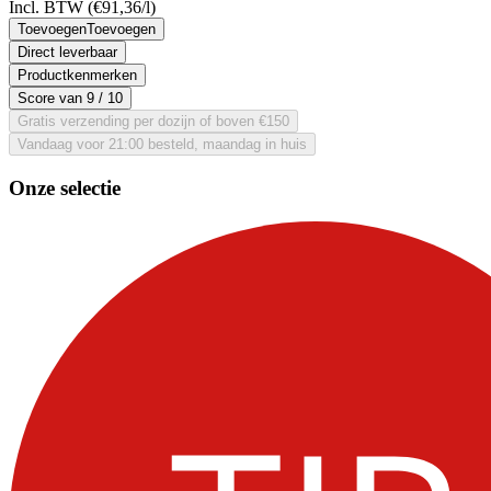
Incl. BTW
(€91,36/l)
Toevoegen
Toevoegen
Direct leverbaar
Productkenmerken
Score van
9
/ 10
Gratis verzending per dozijn of boven €150
Vandaag voor 21:00 besteld, maandag in huis
Onze selectie