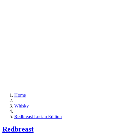
Home
Whisky
Redbreast Lustau Edition
Redbreast