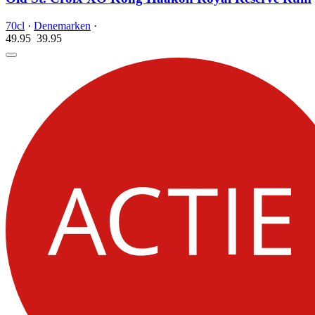
70cl
·
Denemarken
·
49.95
39.
95