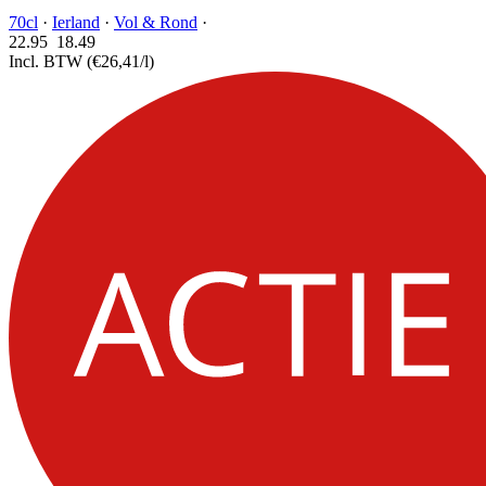
70cl
·
Ierland
·
Vol & Rond
·
22.95
18.
49
Incl. BTW
(€26,41/l)