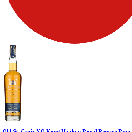
Old St. Croix XO Kong Haakon Royal Reserve Rum