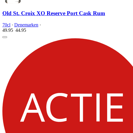
Old St. Croix XO Reserve Port Cask Rum
70cl
·
Denemarken
·
49.95
44.
95