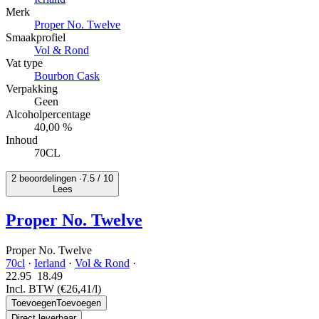
Merk
Proper No. Twelve
Smaakprofiel
Vol & Rond
Vat type
Bourbon Cask
Verpakking
Geen
Alcoholpercentage
40,00 %
Inhoud
70CL
2 beoordelingen ·
7.5
/ 10
Lees
Proper No. Twelve
Proper No. Twelve
70cl
·
Ierland
·
Vol & Rond
·
22.95
18.
49
Incl. BTW
(€26,41/l)
Toevoegen
Toevoegen
Direct leverbaar