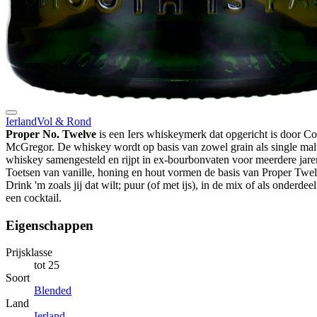
Ierland
Vol & Rond
Proper No. Twelve
is een Iers whiskeymerk dat opgericht is door C
McGregor. De whiskey wordt op basis van zowel grain als single mal
whiskey samengesteld en rijpt in ex-bourbonvaten voor meerdere jare
Toetsen van vanille, honing en hout vormen de basis van Proper Twel
Drink 'm zoals jij dat wilt; puur (of met ijs), in de mix of als onderdee
een cocktail.
Eigenschappen
Prijsklasse
tot 25
Soort
Blended
Land
Ierland