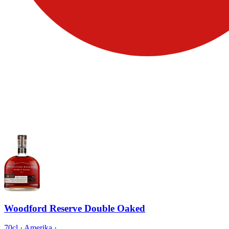
Woodford Reserve Double Oaked
70cl
·
Amerika
·