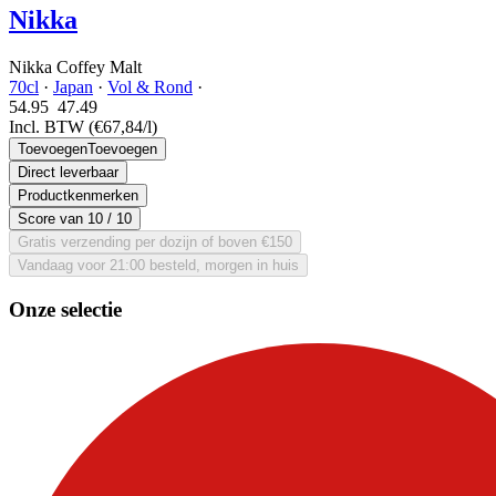
Nikka
Nikka Coffey Malt
70cl
·
Japan
·
Vol & Rond
·
54.95
47.
49
Incl. BTW
(€67,84/l)
Toevoegen
Toevoegen
Direct leverbaar
Productkenmerken
Score van
10
/ 10
Gratis verzending per dozijn of boven €150
Vandaag voor 21:00 besteld, morgen in huis
Onze selectie