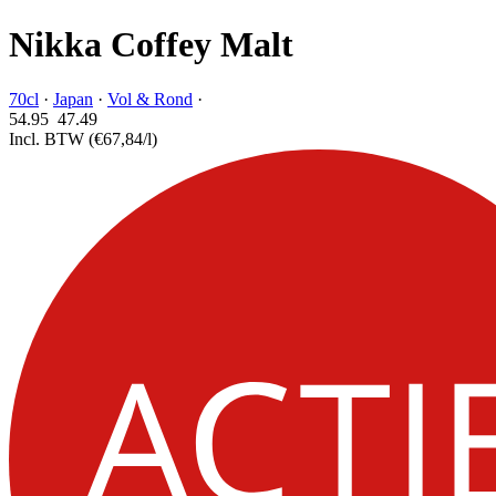
Nikka Coffey Malt
70cl
·
Japan
·
Vol & Rond
·
54.95
47.
49
Incl. BTW
(€67,84/l)