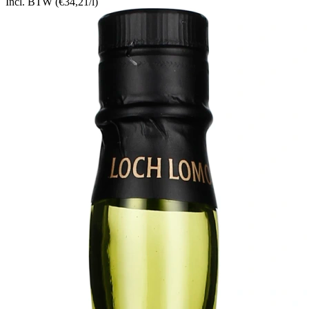
Incl. BTW
(€34,21/l)