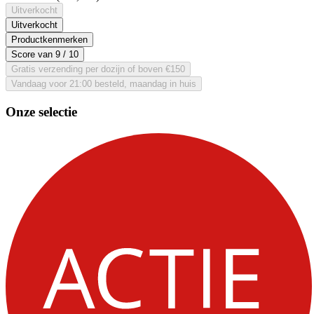
Uitverkocht
Uitverkocht
Productkenmerken
Score van
9
/ 10
Gratis verzending per dozijn of boven €150
Vandaag voor 21:00 besteld, maandag in huis
Onze selectie