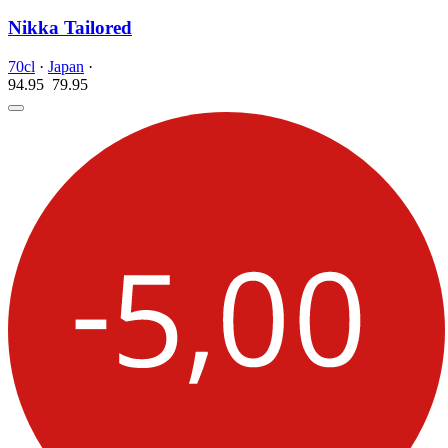
Nikka Tailored
70cl
·
Japan
·
94.95
79.
95