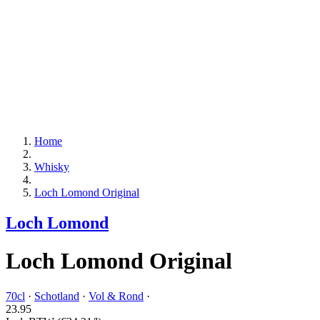
Home
Whisky
Loch Lomond Original
Loch Lomond
Loch Lomond Original
70cl
·
Schotland
·
Vol & Rond
·
23.
95