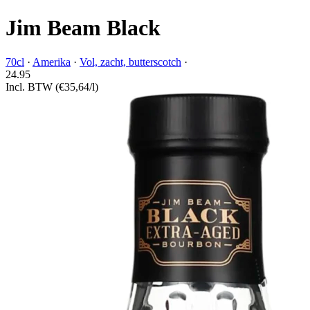
Jim Beam Black
70cl
·
Amerika
·
Vol, zacht, butterscotch
·
24.
95
Incl. BTW
(€35,64/l)