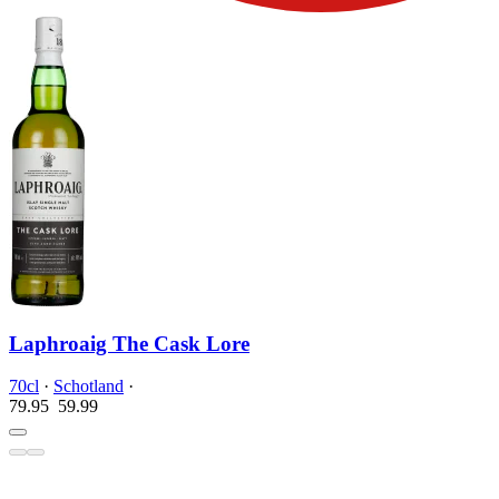
Laphroaig The Cask Lore
70cl
·
Schotland
·
79.95
59.
99