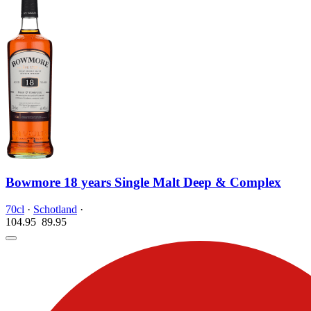
Bowmore 18 years Single Malt Deep & Complex
70cl
·
Schotland
·
104.95
89.
95