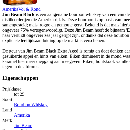
Amerika
Vol & Rond
Jim Beam Black
is een aangename bourbon whiskey van een van de 
distilleerderijen die Amerika rijk is. Deze bourbon is op basis van me
samengesteld; mais, rogge en gemoute gerst. Bekend is dat mais hierb
ongeveer 75% vertegenwoordigt. Deze Jim Beam heeft de bijnaam '
E
naar verluidt ongeveer zes jaar gerijpt zijn, ondanks dat deze bourbo
expliciete leeftijdsaanduiding op de markt is verschenen.
De geur van Jim Beam Black Extra Aged is romig en doet denken aan 
gesuikerde appel en hints van eiken. Eiken domineert in de mond waar
karamel hier meer diepgang aan meegeven. Eiken, houtskool, vanille
tegen in de afdronk.
Eigenschappen
Prijsklasse
tot 25
Soort
Bourbon Whiskey
Land
Amerika
Merk
Jim Beam