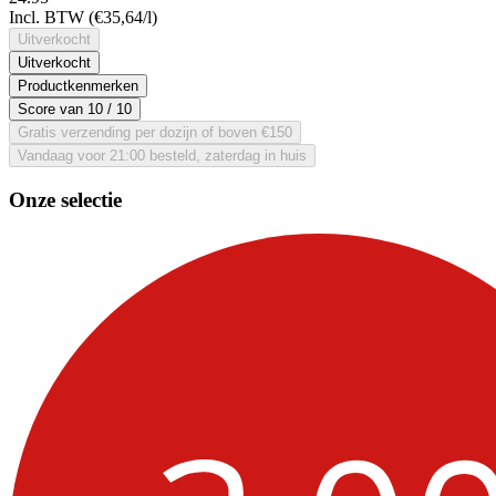
Incl. BTW
(€35,64/l)
Uitverkocht
Uitverkocht
Productkenmerken
Score van
10
/ 10
Gratis verzending per dozijn of boven €150
Vandaag voor 21:00 besteld, zaterdag in huis
Onze selectie