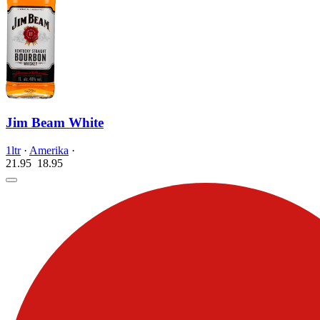
Jim Beam White
1ltr
·
Amerika
·
21.95
18.
95