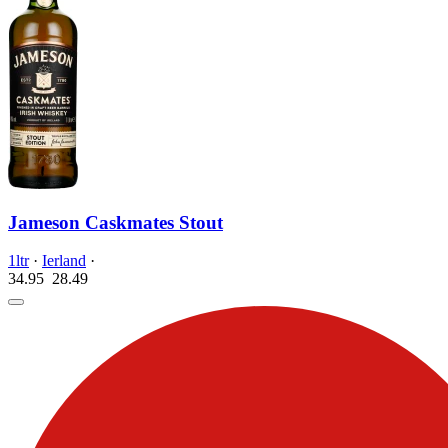
Jameson Caskmates Stout
1ltr
·
Ierland
·
34.95
28.
49