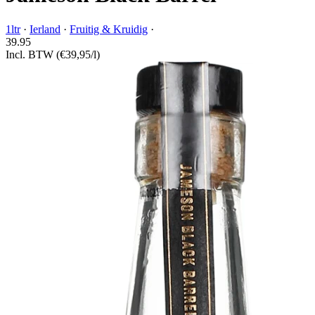
1ltr
·
Ierland
·
Fruitig & Kruidig
·
39.
95
Incl. BTW
(€39,95/l)