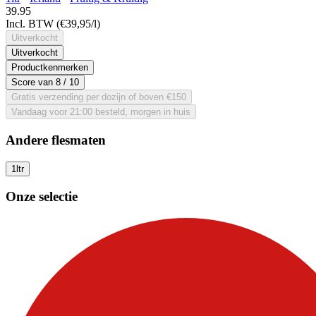
39.
95
Incl. BTW
(€39,95/l)
Uitverkocht
Uitverkocht
Productkenmerken
Score van
8
/ 10
Gratis verzending per dozijn of boven €150
Vandaag voor 21:00 besteld, morgen in huis
Andere flesmaten
1ltr
Onze selectie