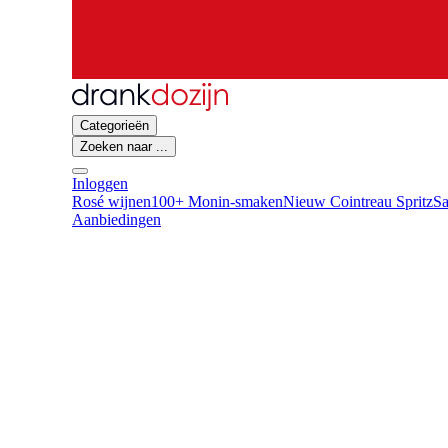
Categorieën
Zoeken naar ...
Inloggen
Rosé wijnen
100+ Monin-smaken
Nieuw Cointreau Spritz
Sa
Aanbiedingen