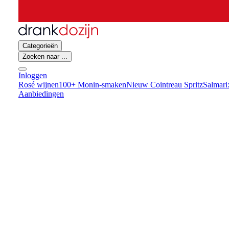
Categorieën
Zoeken naar ...
Inloggen
Rosé wijnen
100+ Monin-smaken
Nieuw Cointreau Spritz
Salmari
Aanbiedingen